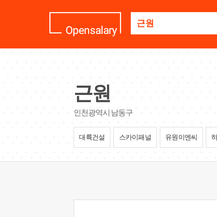
기
업
명
을
검
색
하
세
근원
요
인천광역시 남동구
대륙건설
스카이패널
유원이엔씨