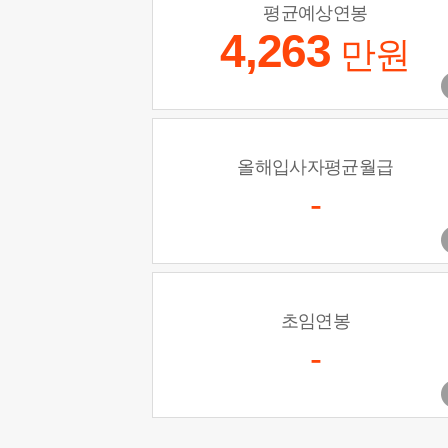
평균예상연봉
4,263
만원
올해입사자평균월급
-
초임연봉
-