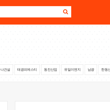
하나건설
태광피에스티
동진산업
유일이엔지
남광
한동