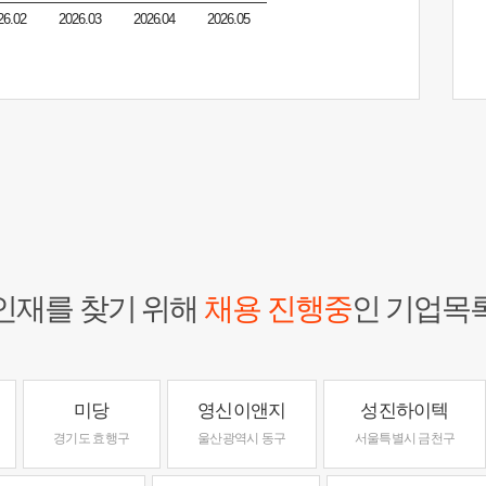
26.02
2026.03
2026.04
2026.05
인재를 찾기 위해
채용 진행중
인 기업목
미당
영신이앤지
성진하이텍
경기도 효행구
울산광역시 동구
서울특별시 금천구