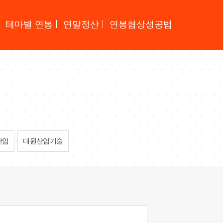
테마별 연봉
연말정산
연봉협상성공법
산업
대원산업기술