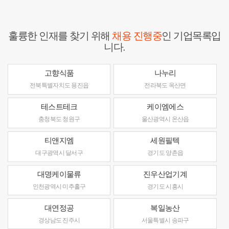
훌륭한 인재를 찾기 위해
채용 진행중
인 기업목록입
니다.
고향식품
나누리
전북특별자치도 용진읍
전라북도 옥산면
테스트테크
케이엠에스
충청북도 청원구
울산광역시 온산읍
티앤지엠
세원필텍
대구광역시 달서구
경기도 양촌읍
대명케이물류
진우산업기계
인천광역시 미추홀구
경기도 시흥시
대연정공
복일농산
경상남도 진주시
서울특별시 송파구