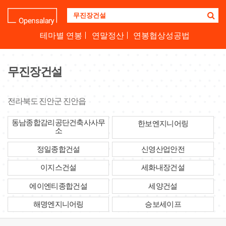
기
업
명
테마별 연봉
연말정산
연봉협상성공법
을
검
색
무진장건설
하
세
요
전라북도 진안군 진안읍
동남종합감리공단건축사사무
한보엔지니어링
소
정일종합건설
신영산업안전
이지스건설
세화내장건설
에이엔티종합건설
세양건설
해명엔지니어링
승보세이프