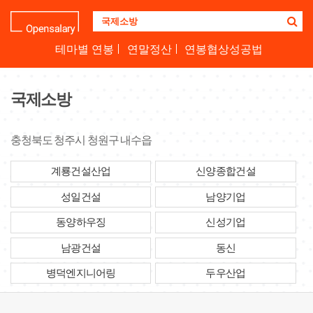
기
업
명
테마별 연봉
연말정산
연봉협상성공법
을
검
색
국제소방
하
세
요
충청북도 청주시 청원구 내수읍
계룡건설산업
신양종합건설
성일건설
남양기업
동양하우징
신성기업
남광건설
동신
병덕엔지니어링
두우산업