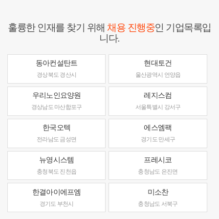
훌륭한 인재를 찾기 위해
채용 진행중
인 기업목록입
니다.
동아컨설탄트
현대토건
경상북도 경산시
울산광역시 언양읍
우리노인요양원
레지스컴
경상남도 마산합포구
서울특별시 강서구
한국오텍
에스엠팩
전라남도 금성면
경기도 만세구
뉴영시스템
프레시코
충청북도 진천읍
충청남도 은진면
한결아이에프엠
미소찬
경기도 부천시
충청남도 서북구