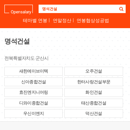
기
업
명
테마별 연봉
연말정산
연봉협상성공법
을
검
색
명석건설
하
세
요
전북특별자치도 군산시
새한에이브이텍
오주건설
신아종합건설
한터사랑건설부문
효진엔지니어링
화인건설
디와이종합건설
태산종합건설
우신이엔지
덕산건설