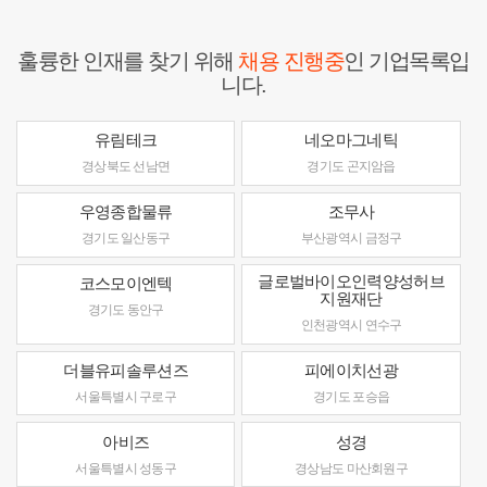
훌륭한 인재를 찾기 위해
채용 진행중
인 기업목록입
니다.
유림테크
네오마그네틱
경상북도 선남면
경기도 곤지암읍
우영종합물류
조무사
경기도 일산동구
부산광역시 금정구
글로벌바이오인력양성허브
코스모이엔텍
지원재단
경기도 동안구
인천광역시 연수구
더블유피솔루션즈
피에이치선광
서울특별시 구로구
경기도 포승읍
아비즈
성경
서울특별시 성동구
경상남도 마산회원구