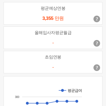
평균예상연봉
3,355
만원
올해입사자평균월급
-
초임연봉
-
평균급여
300