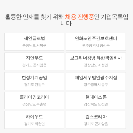
훌륭한 인재를 찾기 위해
채용 진행중
인 기업목록입
니다.
세인글로벌
연화노인주간보호센터
충청남도 서북구
광주광역시 광산구
지안우드
보그워너창녕 유한책임회사
경기도 곤지암읍
경상남도 계성면
한성기계공업
제일세무법인광주지점
경기도 단원구
광주광역시 동구
클라이밍코리아
현대아스콘
경상남도 주촌면
경상북도 남선면
하이우드
컵스코리아
경기도 화현면
경기도 곤지암읍