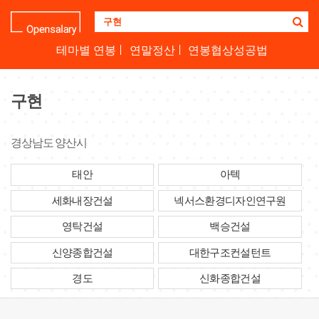
기
업
명
테마별 연봉
연말정산
연봉협상성공법
을
검
색
구현
하
세
요
경상남도 양산시
태안
아텍
세화내장건설
넥서스환경디자인연구원
영탁건설
백승건설
신양종합건설
대한구조컨설턴트
경도
신화종합건설