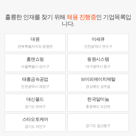
훌륭한 인재를 찾기 위해
채용 진행중
인 기업목록입
니다.
대원
이세큐
전북특별자치도 영원면
인천광역시 연수구
홈앤쇼핑
동원시스템
서울특별시 강서구
대구광역시 동구
태흥금속공업
브이피에이치메탈
인천광역시 계양구
경상북도 성주읍
대신몰드
한국알미늄
경기도 만세구
충청북도 도안면
스타오토케어
경기도 일산동구
경기도 처인구