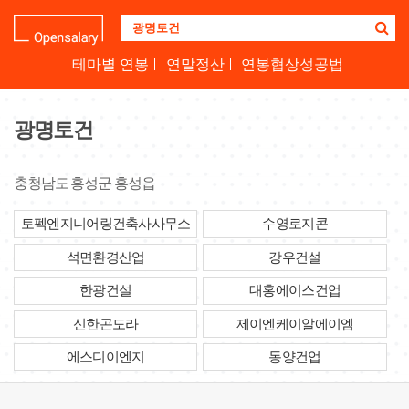
기
업
명
테마별 연봉
연말정산
연봉협상성공법
을
검
색
광명토건
하
세
요
충청남도 홍성군 홍성읍
토펙엔지니어링건축사사무소
수영로지콘
석면환경산업
강우건설
한광건설
대홍에이스건업
신한곤도라
제이엔케이알에이엠
에스디이엔지
동양건업