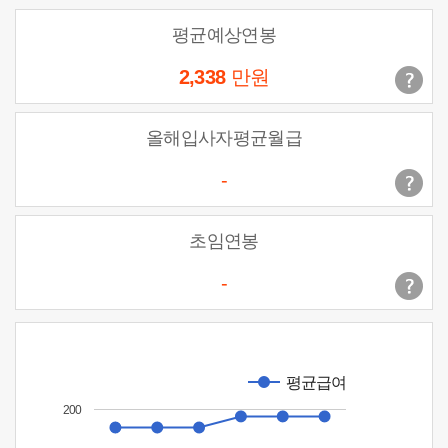
평균예상연봉
2,338
만원
올해입사자평균월급
-
초임연봉
-
평균급여
200