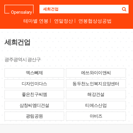
기
업
명
테마별 연봉
연말정산
연봉협상성공법
을
검
색
세희건업
하
세
요
광주광역시 광산구
엑스뻬제
에쓰와이이앤씨
디자인미다스
동두천노인복지요양센터
좋은친구씨엠
해강건설
삼창씨엠디건설
티에스산업
광림공원
아비즈