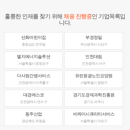
훌륭한 인재를 찾기 위해
채용 진행중
인 기업목록입
니다.
선화어린이집
부경정밀
충청남도 연무읍
부산광역시 사상구
엘지에너지솔루션
인천대림
서울특별시 영등포구
인천광역시 서구
다사랑간병서비스
유린원광노인요양원
인천광역시 미추홀구
서울특별시 중랑구
대경에스코
경기도경제과학진흥원
인천광역시 연수구
경기도 파주시
동주산업
비케이시큐리티서비스
경상북도 외동읍
서울특별시 마포구