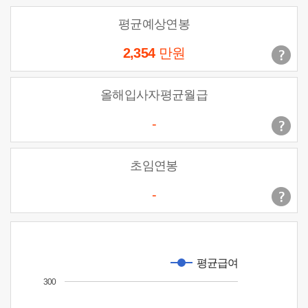
평균예상연봉
2,354
만원
올해입사자평균월급
-
초임연봉
-
평균급여
300